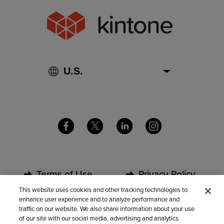
Terms of Use
Privacy Policy
This website uses cookies and other tracking technologies to
enhance user experience and to analyze performance and
Security
Partners
traffic on our website. We also share information about your use
of our site with our social media, advertising and analytics